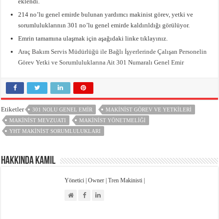
eklendi.
214 no’lu genel emirde bulunan yardımcı makinist görev, yetki ve
sorumluluklarının 301 no’lu genel emirde kaldırıldığı görülüyor.
Emrin tamamına ulaşmak için aşağıdaki linke tıklayınız.
Araç Bakım Servis Müdürlüğü ile Bağlı İşyerlerinde Çalışan Personelin
Görev Yetki ve Sorumluluklarına Ait 301 Numaralı Genel Emir
Etiketler
301 NOLU GENEL EMIR
MAKINIST GÖREV VE YETKILERI
MAKINIST MEVZUATI
MAKINIST YÖNETMELIĞI
YHT MAKINIST SORUMLULUKLARI
Hakkında Kamil
Yönetici | Owner | Tren Makinisti |