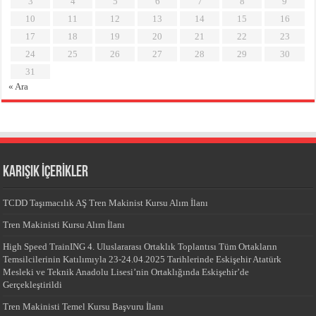
3
4
5
6
7
8
9
10
11
12
13
14
15
16
17
18
19
20
21
22
23
24
25
26
27
28
29
30
31
« Ara
KARIŞIK İÇERİKLER
TCDD Taşımacılık AŞ Tren Makinist Kursu Alım İlanı
Tren Makinisti Kursu Alım İlanı
High Speed TrainING 4. Uluslararası Ortaklık Toplantısı Tüm Ortakların
Temsilcilerinin Katılımıyla 23-24.04.2025 Tarihlerinde Eskişehir Atatürk
Mesleki ve Teknik Anadolu Lisesi’nin Ortaklığında Eskişehir’de
Gerçekleştirildi
Tren Makinisti Temel Kursu Başvuru İlanı