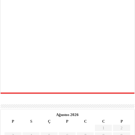
Ağustos 2026
P
S
Ç
P
C
C
P
1
2