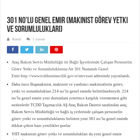
Emniyet Kültürü Anketi
High Speed Mapdar Projesi Son Virajı Dönüyor
301 No’lu Genel Emir (Makinist Görev Yetki
ve Sorumlulukları)
Kamil
1 yorum
Araç Bakım Servis Müdürlüğü ile Bağlı İşyerlerinde Çalışan Personelin
Görev Yetki ve Sorumluluklarına Ait 301 Numaralı Genel
Emir
http://www.tcddtasimacilik.gov.tr/mevzuat
adresinde yayınlandı.
Daha önce Başmakinist, makinist ve yardımcı makinistlerin görev,
yetki ve sorumlulukları 214 no’lu genel emirde belirtilmekteydi. 214
no’lu genel emrin yeni durumlara yeterince karşılık verememesi gibi
nedenlerle TCDD Taşımacılık AŞ Araç Bakım Dairesi tarafından araç
Bakım Servis Müdürlüğü ve bağlı iş yerlerinde çalışan personelin
görev yetki ve sorumluluklarını belirten yeni 301 no’lu genel emirde
dikkat çeken bazı yenilikler şunlar:
YHT makinisti görev yetki ve sorumlulukları da yeni genel emire