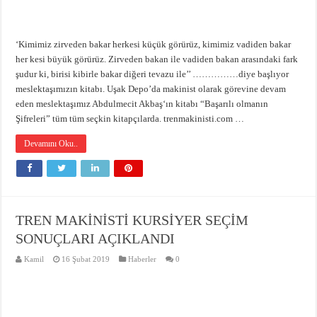
‘Kimimiz zirveden bakar herkesi küçük görürüz, kimimiz vadiden bakar
her kesi büyük görürüz. Zirveden bakan ile vadiden bakan arasındaki fark
şudur ki, birisi kibirle bakar diğeri tevazu ile’’ ……………diye başlıyor
meslektaşımızın kitabı. Uşak Depo’da makinist olarak görevine devam
eden meslektaşımız Abdulmecit Akbaş‘ın kitabı “Başarılı olmanın
Şifreleri” tüm tüm seçkin kitapçılarda. trenmakinisti.com …
Devamını Oku..
TREN MAKİNİSTİ KURSİYER SEÇİM
SONUÇLARI AÇIKLANDI
Kamil
16 Şubat 2019
Haberler
0