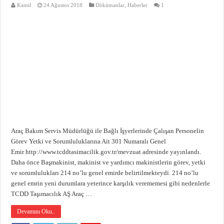
Kamil
24 Ağustos 2018
Dökümanlar
,
Haberler
1
Araç Bakım Servis Müdürlüğü ile Bağlı İşyerlerinde Çalışan Personelin
Görev Yetki ve Sorumluluklarına Ait 301 Numaralı Genel
Emir http://www.tcddtasimacilik.gov.tr/mevzuat adresinde yayınlandı.
Daha önce Başmakinist, makinist ve yardımcı makinistlerin görev, yetki
ve sorumlulukları 214 no’lu genel emirde belirtilmekteydi. 214 no’lu
genel emrin yeni durumlara yeterince karşılık verememesi gibi nedenlerle
TCDD Taşımacılık AŞ Araç …
Devamını Oku..