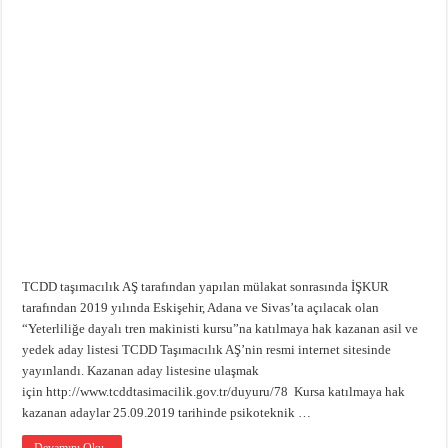
TCDD taşımacılık AŞ tarafından yapılan mülakat sonrasında İŞKUR
tarafından 2019 yılında Eskişehir, Adana ve Sivas’ta açılacak olan
“Yeterliliğe dayalı tren makinisti kursu”na katılmaya hak kazanan asil ve
yedek aday listesi TCDD Taşımacılık AŞ’nin resmi internet sitesinde
yayınlandı. Kazanan aday listesine ulaşmak
için http://www.tcddtasimacilik.gov.tr/duyuru/78 Kursa katılmaya hak
kazanan adaylar 25.09.2019 tarihinde psikoteknik …