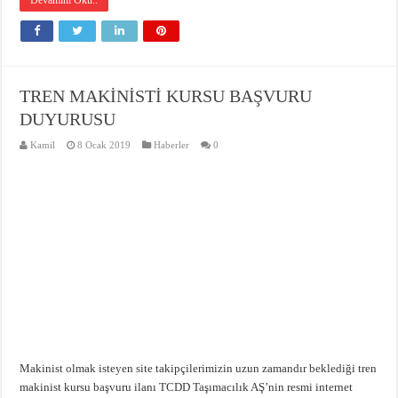
Devamını Oku..
TREN MAKİNİSTİ KURSU BAŞVURU
DUYURUSU
Kamil
8 Ocak 2019
Haberler
0
Makinist olmak isteyen site takipçilerimizin uzun zamandır beklediği tren
makinist kursu başvuru ilanı TCDD Taşımacılık AŞ’nin resmi internet