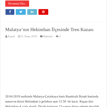
Devamını Oku..
Malatya’nın Hekimhan İlçesinde Tren Kazası
Kamil
21 Nisan 2019
Haberler
0
20.04.2019 tarihinde Malatya-Çetinkaya hattı Karakisik Iltisak hattinda
manevra dizisi Hekimhan’a gelirken saat 13:50 ‘de kactı. Kaçan dizi
Hekimhan 4. yola alındi. Dizide bulunan 23 vagon deray ederek devrildi.