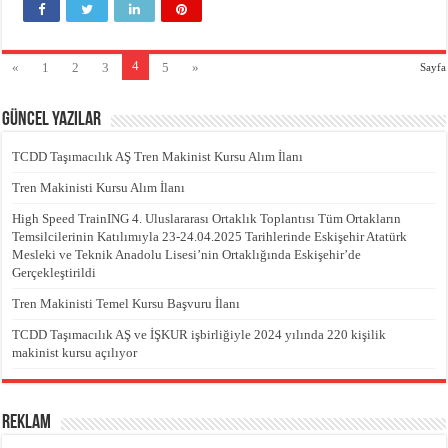
4
«
1
2
3
5
»
Sayfa
Güncel Yazılar
TCDD Taşımacılık AŞ Tren Makinist Kursu Alım İlanı
Tren Makinisti Kursu Alım İlanı
High Speed TrainING 4. Uluslararası Ortaklık Toplantısı Tüm Ortakların
Temsilcilerinin Katılımıyla 23-24.04.2025 Tarihlerinde Eskişehir Atatürk
Mesleki ve Teknik Anadolu Lisesi’nin Ortaklığında Eskişehir’de
Gerçekleştirildi
Tren Makinisti Temel Kursu Başvuru İlanı
TCDD Taşımacılık AŞ ve İŞKUR işbirliğiyle 2024 yılında 220 kişilik
makinist kursu açılıyor
REKLAM