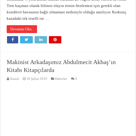
Tren kaçması olarak bilinen olayın trenin frenlemesi için gerekli olan
kondüvit havasının bağlı olmaması nedeniyle olduğu sanılıyor. Korkunç
kazadaki tek teselli ise …
Devamını Oku..
Makinist Arkadaşımız Abdulmecit Akbaş’ın
Kitabı Kitapçılarda
Kamil
18 Şubat 2019
Haberler
0