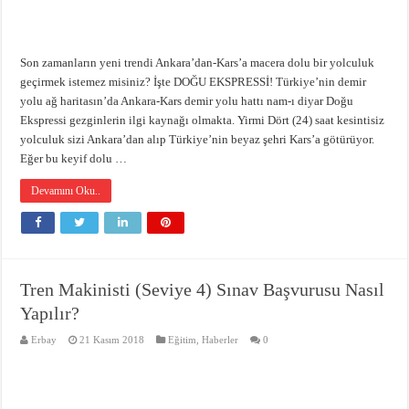
Son zamanların yeni trendi Ankara’dan-Kars’a macera dolu bir yolculuk
geçirmek istemez misiniz? İşte DOĞU EKSPRESSİ! Türkiye’nin demir
yolu ağ haritasın’da Ankara-Kars demir yolu hattı nam-ı diyar Doğu
Ekspressi gezginlerin ilgi kaynağı olmakta. Yirmi Dört (24) saat kesintisiz
yolculuk sizi Ankara’dan alıp Türkiye’nin beyaz şehri Kars’a götürüyor.
Eğer bu keyif dolu …
Devamını Oku..
Tren Makinisti (Seviye 4) Sınav Başvurusu Nasıl
Yapılır?
Erbay
21 Kasım 2018
Eğitim
,
Haberler
0