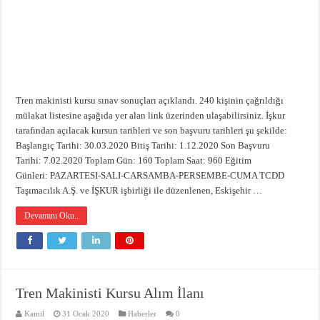
Emniyet Kültürü Anketi
High Speed Mapdar Projesi Son Virajı Dönüyor
Tren makinisti kursu sınav sonuçları açıklandı. 240 kişinin çağrıldığı
mülakat listesine aşağıda yer alan link üzerinden ulaşabilirsiniz. İşkur
tarafından açılacak kursun tarihleri ve son başvuru tarihleri şu şekilde:
Başlangıç Tarihi: 30.03.2020 Bitiş Tarihi: 1.12.2020 Son Başvuru
Tarihi: 7.02.2020 Toplam Gün: 160 Toplam Saat: 960 Eğitim
Günleri: PAZARTESI-SALI-CARSAMBA-PERSEMBE-CUMA TCDD
Taşımacılık A.Ş. ve İŞKUR işbirliği ile düzenlenen, Eskişehir …
Devamını Oku..
Tren Makinisti Kursu Alım İlanı
Kamil
31 Ocak 2020
Haberler
0