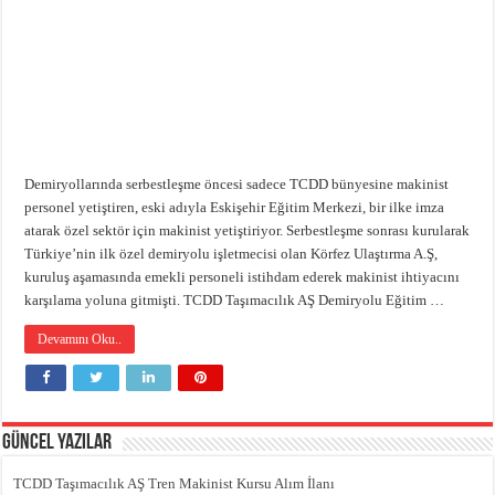
Emniyet Kültürü Anketi
High Speed Mapdar Projesi Son Virajı Dönüyor
Demiryollarında serbestleşme öncesi sadece TCDD bünyesine makinist
personel yetiştiren, eski adıyla Eskişehir Eğitim Merkezi, bir ilke imza
atarak özel sektör için makinist yetiştiriyor. Serbestleşme sonrası kurularak
Türkiye’nin ilk özel demiryolu işletmecisi olan Körfez Ulaştırma A.Ş,
kuruluş aşamasında emekli personeli istihdam ederek makinist ihtiyacını
karşılama yoluna gitmişti. TCDD Taşımacılık AŞ Demiryolu Eğitim …
Devamını Oku..
Güncel Yazılar
TCDD Taşımacılık AŞ Tren Makinist Kursu Alım İlanı