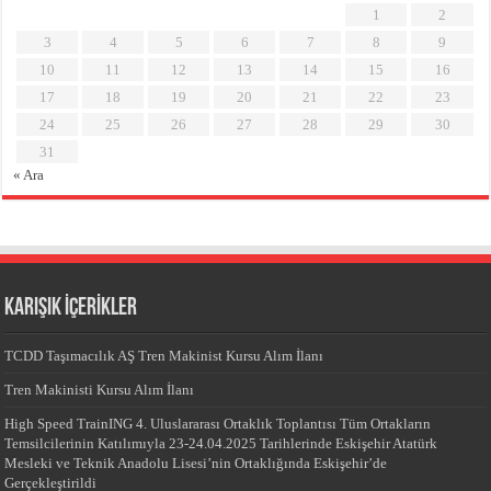
1
2
3
4
5
6
7
8
9
10
11
12
13
14
15
16
17
18
19
20
21
22
23
24
25
26
27
28
29
30
31
« Ara
KARIŞIK İÇERİKLER
TCDD Taşımacılık AŞ Tren Makinist Kursu Alım İlanı
Tren Makinisti Kursu Alım İlanı
High Speed TrainING 4. Uluslararası Ortaklık Toplantısı Tüm Ortakların
Temsilcilerinin Katılımıyla 23-24.04.2025 Tarihlerinde Eskişehir Atatürk
Mesleki ve Teknik Anadolu Lisesi’nin Ortaklığında Eskişehir’de
Gerçekleştirildi