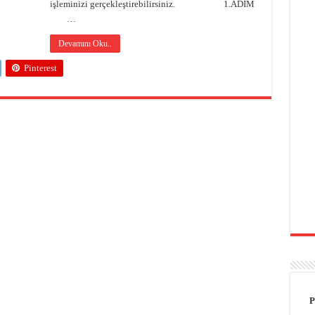
işleminizi gerçekleştirebilirsiniz. 1.ADIM
…
Devamını Oku..
Pinterest
P