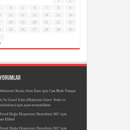
1
2
4
5
6
7
8
9
0
11
12
13
14
15
16
7
18
19
20
21
22
23
4
25
26
27
28
29
30
1
a
 yorumlar
Makinisti Kursu Alım İlanı
için
Can Berk Tunçer
o’lu Genel Emir (Makinist Görev Yetki ve
lulukları)
için
ayse-eveozelders
Trend Doğu Ekspresini Denediniz Mi?
için
et Elibol
Trend Doğu Ekspresini Denediniz Mi?
için