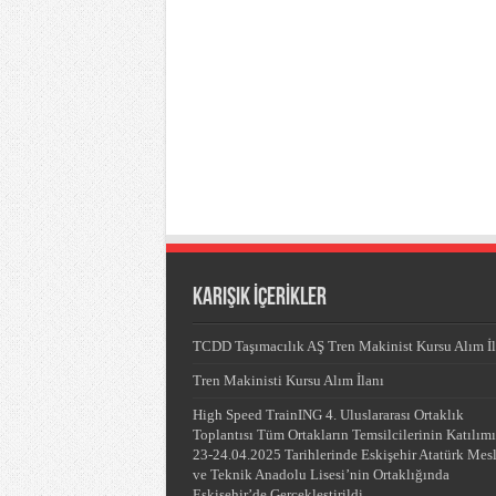
KARIŞIK İÇERİKLER
TCDD Taşımacılık AŞ Tren Makinist Kursu Alım İl
Tren Makinisti Kursu Alım İlanı
High Speed TrainING 4. Uluslararası Ortaklık
Toplantısı Tüm Ortakların Temsilcilerinin Katılım
23-24.04.2025 Tarihlerinde Eskişehir Atatürk Mes
ve Teknik Anadolu Lisesi’nin Ortaklığında
Eskişehir’de Gerçekleştirildi