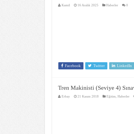
TCDD Taşımacılık AŞ ve İŞKUR işbirliğiyle 2024 
Kamil
16 Aralık 2025
Haberler
0
Demiryolu Mühendisler Derneğinin Rail-Ing Pro
High Speed Mapdar Projesi Kapanış Toplantısı ve 
Körfez Ulaştırma Raylı Sistem Bakım ve Onarım
Emniyet Kültürü Anketi
High Speed Mapdar Projesi Son Virajı Dönüyor
Facebook
Twitter
LinkedIn
Tren Makinisti (Seviye 4) Sına
Erbay
21 Kasım 2018
Eğitim
,
Haberler