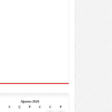
Ağustos 2026
S
Ç
P
C
C
P