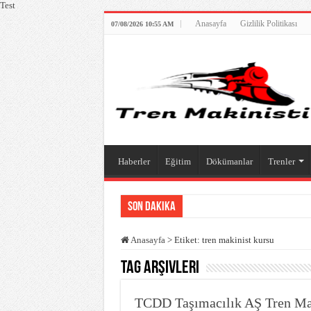
Test
Anasayfa
Gizlilik Politikası
07/08/2026 10:55 AM
Haberler
Eğitim
Dökümanlar
Trenler
Son Dakika
TCDD Taşımacılık AŞ Tren Makinist Kursu Alım 
Anasayfa
>
Etiket:
tren makinist kursu
Tren Makinisti Kursu Alım İlanı
Tag Arşivleri
High Speed TrainING 4. Uluslararası Ortaklık Top
Tren Makinisti Temel Kursu Başvuru İlanı
TCDD Taşımacılık AŞ Tren Mak