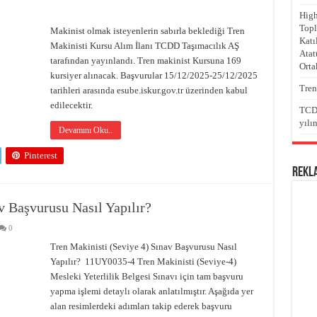
yılında 220 kişilik makinist kursu açılıyor
High
Topl
jesi Kapsamında Yapılan Webinar Sektörde Yoğun İlgi Gördü
Makinist olmak isteyenlerin sabırla beklediği Tren
Katı
Makinisti Kursu Alım İlanı TCDD Taşımacılık AŞ
Final Konferansı Gerçekleştirildi.
Atat
tarafından yayınlandı. Tren makinist Kursuna 169
Orta
cısı MYK Sınavları EDESM tarafından yapılıyor
kursiyer alınacak. Başvurular 15/12/2025-25/12/2025
Tren
tarihleri arasında esube.iskur.gov.tr üzerinden kabul
edilecektir.
TCDD
yılı
Devamını Oku..
Pinterest
REKL
v Başvurusu Nasıl Yapılır?
0
Tren Makinisti (Seviye 4) Sınav Başvurusu Nasıl
Yapılır? 11UY0035-4 Tren Makinisti (Seviye-4)
Mesleki Yeterlilik Belgesi Sınavı için tam başvuru
yapma işlemi detaylı olarak anlatılmıştır. Aşağıda yer
alan resimlerdeki adımları takip ederek başvuru