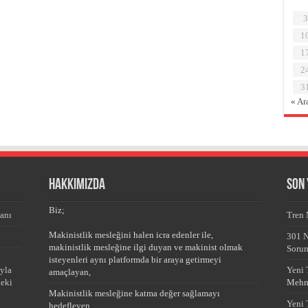
3
1
1
2
3
« Ar
HAKKIMIZDA
Son
Biz;
anı
Tren 
Makinistlik mesleğini halen icra edenler ile,
301 N
makinistlik mesleğine ilgi duyan ve makinist olmak
Sorum
isteyenleri aynı platformda bir araya getirmeyi
ıyla
Yeni 
amaçlayan,
leki
Mehm
Makinistlik mesleğine katma değer sağlamayı
Yeni 
hedefleyen,