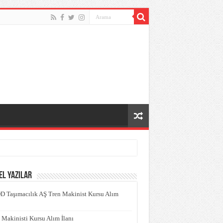
l Yazılar
 Taşımacılık AŞ Tren Makinist Kursu Alım
işehir Atatürk Mesleki ve Teknik Anadolu Lisesi’nin Ortaklığında Eskişehir’de Gerç
 Makinisti Kursu Alım İlanı