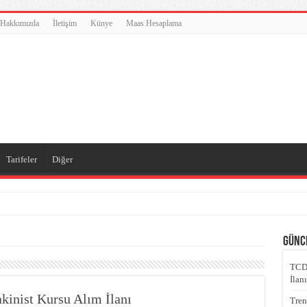
Hakkımızda
İletişim
Künye
Maas Hesaplama
Tarifeler
Diğer
İlanı
Günce
TCDD
lantısı Tüm Ortakların Temsilcilerinin Katılımıyla 23-24.04.2025 Tarihlerinde Esk
İlanı
inist Kursu Alım İlanı
Tren