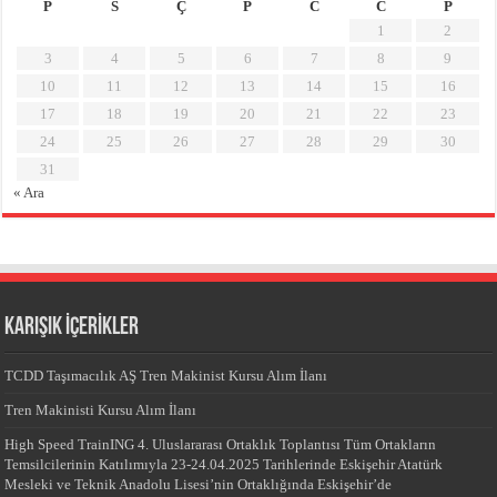
P
S
Ç
P
C
C
P
1
2
3
4
5
6
7
8
9
10
11
12
13
14
15
16
17
18
19
20
21
22
23
24
25
26
27
28
29
30
31
« Ara
KARIŞIK İÇERİKLER
TCDD Taşımacılık AŞ Tren Makinist Kursu Alım İlanı
Tren Makinisti Kursu Alım İlanı
High Speed TrainING 4. Uluslararası Ortaklık Toplantısı Tüm Ortakların
Temsilcilerinin Katılımıyla 23-24.04.2025 Tarihlerinde Eskişehir Atatürk
Mesleki ve Teknik Anadolu Lisesi’nin Ortaklığında Eskişehir’de