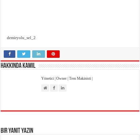
Emniyet Kültürü Anketi
High Speed Mapdar Projesi Son Virajı Dönüyor
demiryolu_sel_2
Hakkında Kamil
Yönetici | Owner | Tren Makinisti |
Bir yanıt yazın