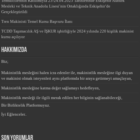
Temsilcilerinin Katılımıyla 23-24.04.2025 Tarihlerinde Eskişehir Atatürk
Mesleki ve Teknik Anadolu Lisesi’nin Ortaklığında Eskişehir’de
Gerçekleştirildi
Tren Makinisti Temel Kursu Başvuru İlanı
TCDD Taşımacılık AŞ ve İŞKUR işbirliğiyle 2024 yılında 220 kişilik makinist
kursu açılıyor
HAKKIMIZDA
Biz;
Makinistlik mesleğini halen icra edenler ile, makinistlik mesleğine ilgi duyan
ve makinist olmak isteyenleri aynı platformda bir araya getirmeyi amaçlayan,
Makinistlik mesleğine katma değer sağlamayı hedefleyen,
Makinistlik mesleği ile ilgili merak edilen her bilginin sağlanabileceği,
Bir Birliktelik Platformuyuz.
İyi Eğlenceler..
Son yorumlar