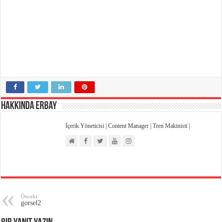
Emniyet Kültürü Anketi
High Speed Mapdar Projesi Son Virajı Dönüyor
Hakkında Erbay
İçerik Yöneticisi | Content Manager | Tren Makinisti |
Önceki
gorsel2