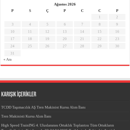
Ağustos 2026
P
S
Ç
P
C
C
P
1
2
3
4
5
6
7
8
9
10
11
12
13
14
15
16
17
18
19
20
21
22
23
24
25
26
27
28
29
30
31
« Ara
KARIŞIK İÇERİKLER
TCDD Taşımacılık AŞ Tren Makinist Kursu Alım İlanı
Tren Makinisti Kursu Alım İlanı
High Speed TrainING 4. Uluslararası Ortaklık Toplantısı Tüm Ortakların