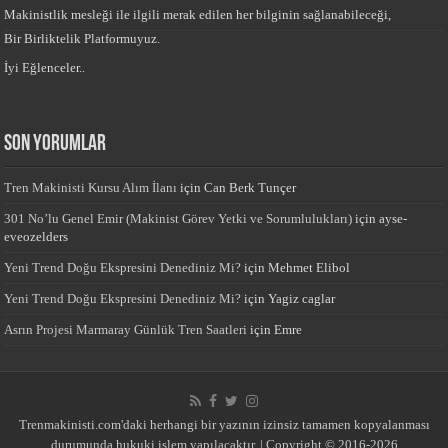
Makinistlik mesleği ile ilgili merak edilen her bilginin sağlanabileceği,
Bir Birliktelik Platformuyuz.
İyi Eğlenceler..
Son yorumlar
Tren Makinisti Kursu Alım İlanı
için
Can Berk Tunçer
301 No’lu Genel Emir (Makinist Görev Yetki ve Sorumlulukları)
için
ayse-
eveozelders
Yeni Trend Doğu Ekspresini Denediniz Mi?
için
Mehmet Elibol
Yeni Trend Doğu Ekspresini Denediniz Mi?
için
Yagiz caglar
Asrın Projesi Marmaray Günlük Tren Saatleri
için
Emre
Trenmakinisti.com'daki herhangi bir yazının izinsiz tamamen kopyalanması
durumunda hukuki işlem yapılacaktır. | Copyright © 2016-2026