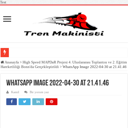
Test
TCDD Taşımacılık AŞ Tren Makinist Kursu Alım İlanı
Anasayfa
>
High Speed MAPDaR Projesi 4. Uluslararası Toplantısı ve 2. Eğitim
Hareketliliği Bonn'da Gerçekleştirildi
>
WhatsApp Image 2022-04-30 at 21.41.46
Tren Makinisti Kursu Alım İlanı
High Speed TrainING 4. Uluslararası Ortaklık Toplantısı Tüm Ortakların Temsilci
WhatsApp Image 2022-04-30 at 21.41.46
Tren Makinisti Temel Kursu Başvuru İlanı
Kamil
Bir yorum yaz
TCDD Taşımacılık AŞ ve İŞKUR işbirliğiyle 2024 yılında 220 kişilik makinist ku
Demiryolu Mühendisler Derneğinin Rail-Ing Projesi Kapsamında Yapılan Webina
High Speed Mapdar Projesi Kapanış Toplantısı ve Final Konferansı Gerçekleştiril
Körfez Ulaştırma Raylı Sistem Bakım ve Onarımcısı MYK Sınavları EDESM taraf