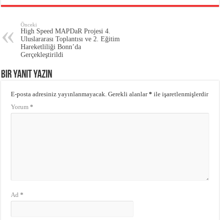
Önceki
High Speed MAPDaR Projesi 4.
Uluslararası Toplantısı ve 2. Eğitim
Hareketliliği Bonn’da
Gerçekleştirildi
Bir yanıt yazın
E-posta adresiniz yayınlanmayacak.
Gerekli alanlar
*
ile işaretlenmişlerdir
Yorum
*
Ad
*