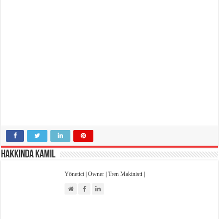
Emniyet Kültürü Anketi
High Speed Mapdar Projesi Son Virajı Dönüyor
Hakkında Kamil
Yönetici | Owner | Tren Makinisti |