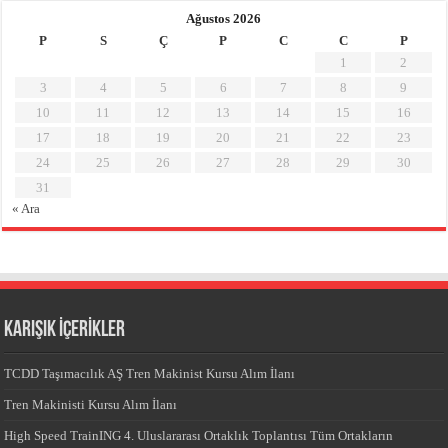
Ağustos 2026
P
S
Ç
P
C
C
P
1
2
3
4
5
6
7
8
9
10
11
12
13
14
15
16
17
18
19
20
21
22
23
24
25
26
27
28
29
30
31
« Ara
KARIŞIK İÇERİKLER
TCDD Taşımacılık AŞ Tren Makinist Kursu Alım İlanı
Tren Makinisti Kursu Alım İlanı
High Speed TrainING 4. Uluslararası Ortaklık Toplantısı Tüm Ortakların