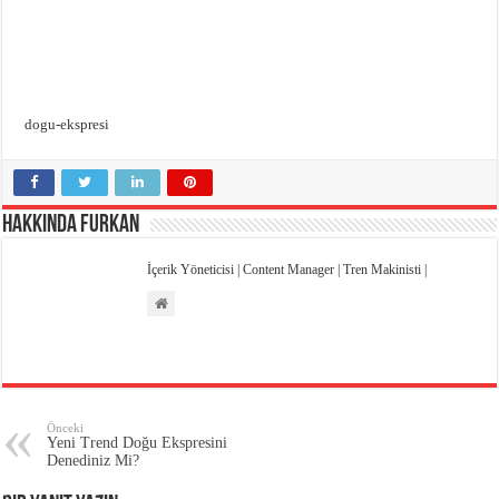
Emniyet Kültürü Anketi
High Speed Mapdar Projesi Son Virajı Dönüyor
dogu-ekspresi
Hakkında Furkan
İçerik Yöneticisi | Content Manager | Tren Makinisti |
Önceki
Yeni Trend Doğu Ekspresini
Denediniz Mi?