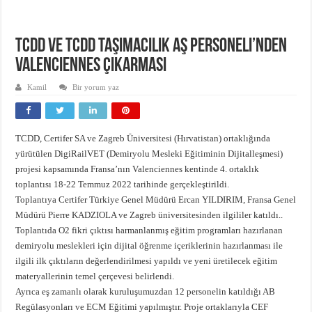
Emniyet Kültürü Anketi
High Speed Mapdar Projesi Son Virajı Dönüyor
TCDD ve TCDD Taşımacılık AŞ Personeli’nden
Valenciennes Çıkarması
Kamil
Bir yorum yaz
TCDD, Certifer SA ve Zagreb Üniversitesi (Hırvatistan) ortaklığında
yürütülen DigiRailVET (Demiryolu Mesleki Eğitiminin Dijitalleşmesi)
projesi kapsamında Fransa’nın Valenciennes kentinde 4. ortaklık
toplantısı 18-22 Temmuz 2022 tarihinde gerçekleştirildi.
Toplantıya Certifer Türkiye Genel Müdürü Ercan YILDIRIM, Fransa Genel
Müdürü Pierre KADZIOLA ve Zagreb üniversitesinden ilgililer katıldı..
Toplantıda O2 fikri çıktısı harmanlanmış eğitim programları hazırlanan
demiryolu meslekleri için dijital öğrenme içeriklerinin hazırlanması ile
ilgili ilk çıktıların değerlendirilmesi yapıldı ve yeni üretilecek eğitim
materyallerinin temel çerçevesi belirlendi.
Ayrıca eş zamanlı olarak kuruluşumuzdan 12 personelin katıldığı AB
Regülasyonları ve ECM Eğitimi yapılmıştır. Proje ortaklarıyla CEF