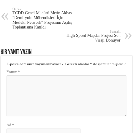
Önceki
TCDD Genel Müdürü Metin Akbaş
“Demiryolu Mühendisleri İçin
Mesleki Network” Projesinin Açılış
Toplantısına Katıldı
Sonraki
High Speed Mapdar Projesi Son
Virajı Dönüyor
Bir yanıt yazın
E-posta adresiniz yayınlanmayacak.
Gerekli alanlar
*
ile işaretlenmişlerdir
Yorum
*
Ad
*