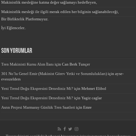
Makinistlik mesleğine katma değer sağlamayı hedefleyen,
Makinistlik mesleği ile ilgili merak edilen her bilginin sağlanabileceği,
Bir Birliktelik Platformuyuz.
İyi Eğlenceler..
Son yorumlar
Tren Makinisti Kursu Alım İlanı
için
Can Berk Tunçer
301 No’lu Genel Emir (Makinist Görev Yetki ve Sorumlulukları)
için
ayse-
eveozelders
Yeni Trend Doğu Ekspresini Denediniz Mi?
için
Mehmet Elibol
Yeni Trend Doğu Ekspresini Denediniz Mi?
için
Yagiz caglar
Asrın Projesi Marmaray Günlük Tren Saatleri
için
Emre