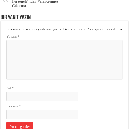
Personeli’nden Valenciennes
Çıkarması
Bir yanıt yazın
E-posta adresiniz yayınlanmayacak.
Gerekli alanlar
*
ile işaretlenmişlerdir
Yorum
*
Ad
*
E-posta
*