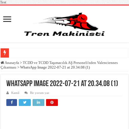
Test
TCDD Taşımacılık AŞ Tren Makinist Kursu Alım İlanı
Anasayfa
>
TCDD ve TCDD Taşımacılık AŞ Personeli'nden Valenciennes
Çıkarması
>
WhatsApp Image 2022-07-21 at 20.34.08 (1)
Tren Makinisti Kursu Alım İlanı
High Speed TrainING 4. Uluslararası Ortaklık Toplantısı Tüm Ortakların Temsilci
WhatsApp Image 2022-07-21 at 20.34.08 (1)
Tren Makinisti Temel Kursu Başvuru İlanı
Kamil
Bir yorum yaz
TCDD Taşımacılık AŞ ve İŞKUR işbirliğiyle 2024 yılında 220 kişilik makinist ku
Demiryolu Mühendisler Derneğinin Rail-Ing Projesi Kapsamında Yapılan Webina
High Speed Mapdar Projesi Kapanış Toplantısı ve Final Konferansı Gerçekleştiril
Körfez Ulaştırma Raylı Sistem Bakım ve Onarımcısı MYK Sınavları EDESM taraf