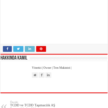
Emniyet Kültürü Anketi
High Speed Mapdar Projesi Son Virajı Dönüyor
Hakkında Kamil
Yönetici | Owner | Tren Makinisti |
Önceki
TCDD ve TCDD Taşımacılık AŞ