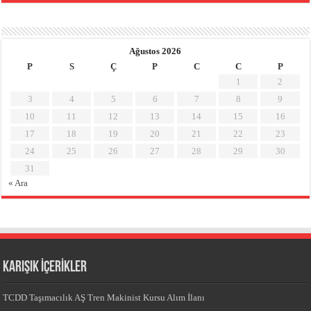
Ağustos 2026
P
S
Ç
P
C
C
P
1
2
3
4
5
6
7
8
9
10
11
12
13
14
15
16
17
18
19
20
21
22
23
24
25
26
27
28
29
30
31
« Ara
KARIŞIK İÇERİKLER
TCDD Taşımacılık AŞ Tren Makinist Kursu Alım İlanı